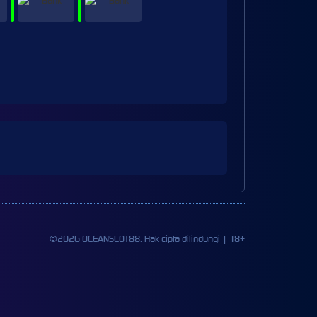
©2026 OCEANSLOT88. Hak cipta dilindungi | 18+