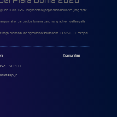
bet Piala Dunia 2026
ang Piala Dunia 2026. Dengan sistem yang modern dan akses yang cepat,
n permainan dari provider ternama yang menghadirkan kualitas grafis
agai pilihan hiburan digital dalam satu tempat, OCEANSLOT88 menjadi
an
Komunitas
85213613508
nslot88jaya