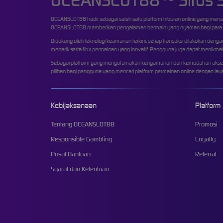
OCEANSLOT88 ~ Situs Sl
OCEANSLOT88 hadir sebagai salah satu platform hiburan online yang menaw
OCEANSLOT88 memberikan pengalaman bermain yang nyaman bagi para pen
Didukung oleh teknologi keamanan terkini, setiap transaksi dilakukan dengan
menarik serta fitur permainan yang inovatif. Pengguna juga dapat menikm
Sebagai platform yang mengutamakan kenyamanan dan kemudahan akses, O
pilihan bagi pengguna yang mencari platform permainan online dengan lay
Kebijaksanaan
Platform
Tentang OCEANSLOT88
Promosi
Responsible Gambling
Loyalty
Pusat Bantuan
Referral
Syarat dan Ketentuan