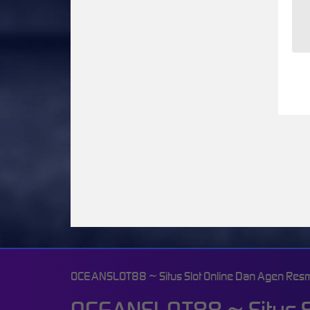
OCEANSLOT88 ~ Situs Slot Online Dan Agen Resm