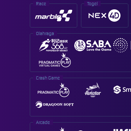
Race
Togel
Olahraga
Crash Game
Arcade