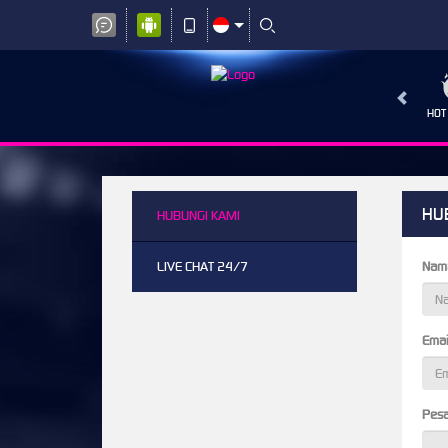
HOT
HU
HUBUNGI KAMI
LIVE CHAT 24/7
Nam
Emai
Pes