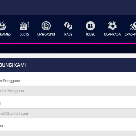
 GAMES
SLOTS
LIVE CASINO
RACE
TOGEL
OLAHRAGA
CRASH
BUNGI KAMI
a Pengguna
l
an