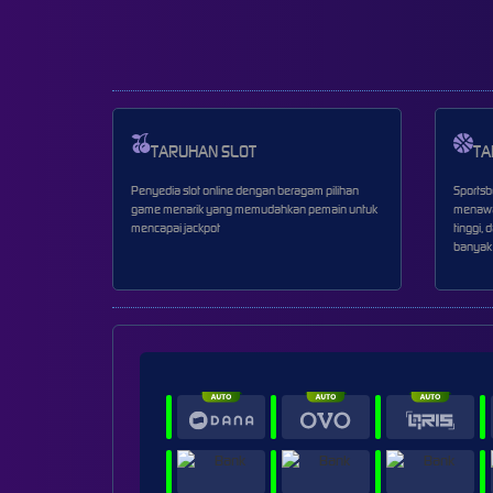
TARUHAN SLOT
TA
Penyedia slot online dengan beragam pilihan
Sportsb
game menarik yang memudahkan pemain untuk
menawar
mencapai jackpot
tinggi,
banyak 