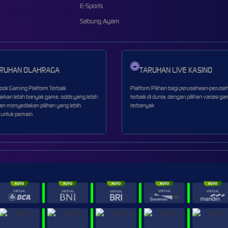
E-Sports
Sabung Ayam
RUHAN OLAHRAGA
TARUHAN LIVE KASINO
ook Gaming Platform Terbaik
Platform Pilihan bagi perusahaan-perusa
kan lebih banyak game, odds yang lebih
terbaik di dunia, dengan pilihan variasi g
 dan menyediakan pilihan yang lebih
terbanyak
untuk pemain.