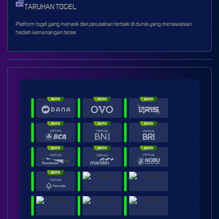
TARUHAN TOGEL
Platform togel yang menarik dari perusahan terbaik di dunia yang menawarkan
hadiah kemenangan besar