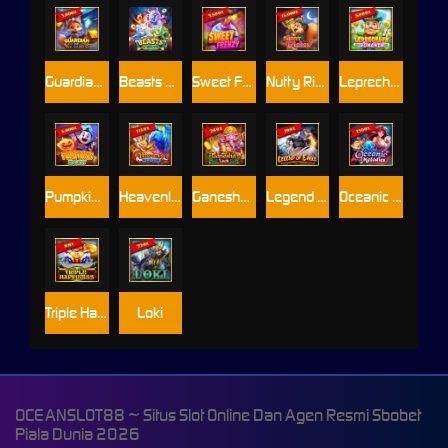
Guardian of the Museum
Beasts Of Luck
Sweet Frenzy
Nutty Riches
Leprechaun Bonanza
Pumpkins Go Lucky
Heavenly Fortunes
Ganesha Luck
Legend Of Eagle
Oceanic Melodies
Triple Happiness
Loki
OCEANSLOT88 ~ Situs Slot Online Dan Agen Resmi Sbobet
Piala Dunia 2026