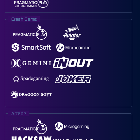
Crash Game
Arcade