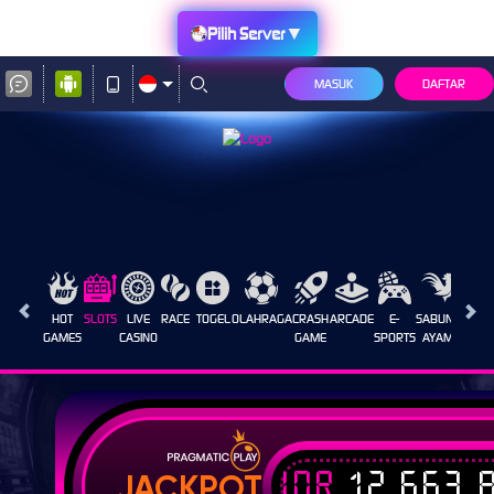
▼
Pilih Server
MASUK
DAFTAR
HOT
SLOTS
LIVE
RACE
TOGEL
OLAHRAGA
CRASH
ARCADE
E-
SABUNG
PROM
GAMES
CASINO
GAME
SPORTS
AYAM
IDR
12,663,
JACKPOT