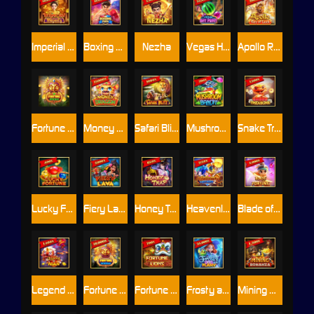
Imperial Majesty
Boxing Fury
Nezha
Vegas Hot Fruit
Apollo Ray of Luck
Fortune Jewels I
Money Dragon
Safari Blitz
Mushroom Bandit
Snake Treasure
Lucky Fortune
Fiery Lava
Honey Trap
Heavenly Fortunes 2
Blade of Fortune
Legend of Nian
Fortune Jewels II
Fortune Lions
Frosty and Flamy
Mining Bonanza