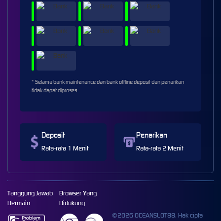
* Selama bank maintenance dan bank offline deposit dan penarikan
tidak dapat diproses
Deposit
Penarikan
Rata-rata 1 Menit
Rata-rata 2 Menit
Tanggung Jawab
Browser Yang
Bermain
Didukung
©2026 OCEANSLOT88. Hak cipta