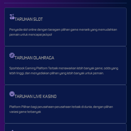
TARUHAN SLOT
Penyedia slot online dengan beragam pilihan game menarik yang memudahkan
pemain untuk mencapai jackpot
TARUHAN OLAHRAGA
Sportsbook Gaming Platform Terbaik menawarkan lebih banyak game, odds yang
lebih tinggi, dan menyediakan pilihan yang lebih banyak untuk pemain.
TARUHAN LIVE KASINO
Platform Pilihan bagi perusahaan-perusahaan terbaik di dunia, dengan pilihan
variasi game terbanyak