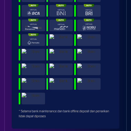
* Selama bank maintenance dan bank offline deposit dan penarikan
tidak dapat diproses