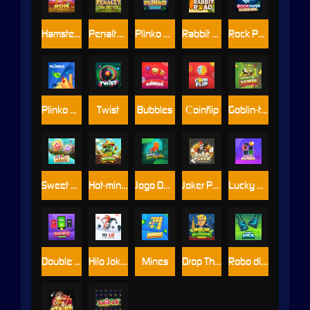
Hamster Run
Penalty Unlimited
Plinko Aztec
Rabbit Road
Rock Paper Scissors
Plinko 1000
Twist
Bubbles
Сoinflip
Goblin-tower
Sweet Keno
Hot-mines
Jogo Do Bicho
Joker Poker
Lucky mines
Double Online
Hilo Joker
Mines
Drop The Billionaire
Robo dice