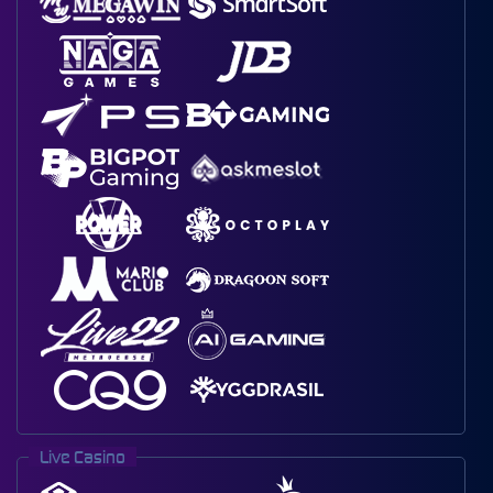
Live Casino