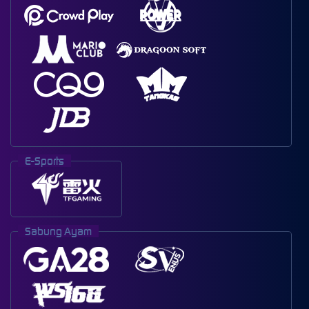
E-Sports
Sabung Ayam