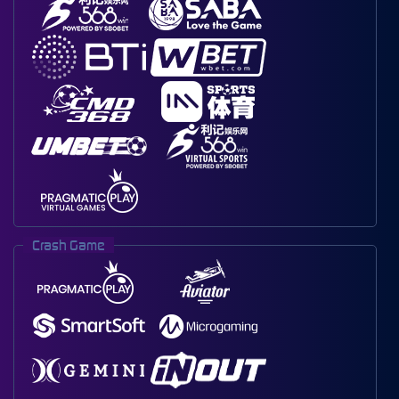
Crash Game