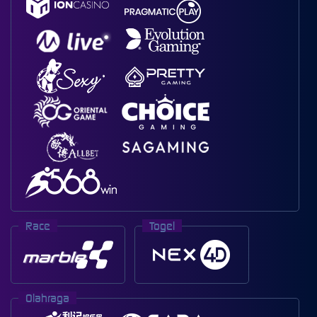
Race
Togel
Olahraga