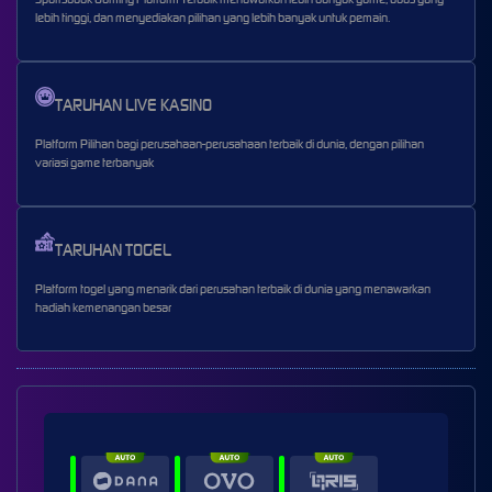
lebih tinggi, dan menyediakan pilihan yang lebih banyak untuk pemain.
TARUHAN LIVE KASINO
Platform Pilihan bagi perusahaan-perusahaan terbaik di dunia, dengan pilihan
variasi game terbanyak
TARUHAN TOGEL
Platform togel yang menarik dari perusahan terbaik di dunia yang menawarkan
hadiah kemenangan besar