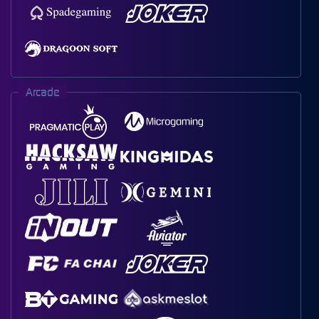
Arcade