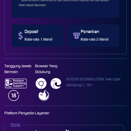
tidak dapat diproses
Deposit
Penarikan
Rata-rata 1 Menit
Rata-rata 2 Menit
Tanggung Jawab
Browser Yang
Bermain
Didukung
©2026 OCEANSLOT88. Hak cipta
dilindungi | 18+
Platform Penyedia Layanan
Slots