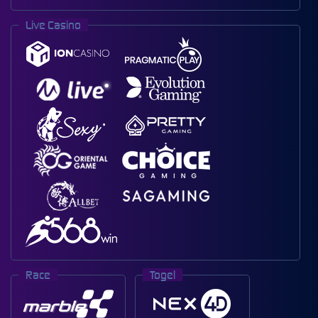
Live Casino
Race
Togel