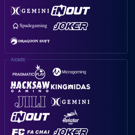
Arcade