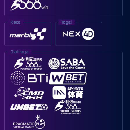
Race
Togel
Olahraga