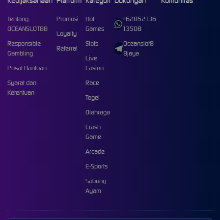
Kebijaksanaan
Platform
Kategori
Dukungan
Komunitas
Tentang
Promosi
Hot
+62852136
OCEANSLOT88
Games
13508
Loyalty
Responsible
Slots
Oceanslot8
Referral
Gambling
8jaya
Live
Pusat Bantuan
Casino
Syarat dan
Race
Ketentuan
Togel
Olahraga
Crash
Game
Arcade
E-Sports
Sabung
Ayam