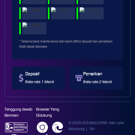
* Selama bank maintenance dan bank offline deposit dan penarikan
tidak dapat diproses
Deposit
Penarikan
Rata-rata 1 Menit
Rata-rata 2 Menit
Tanggung Jawab
Browser Yang
Bermain
Didukung
©2026 OCEANSLOT88. Hak cipta
dilindungi | 18+