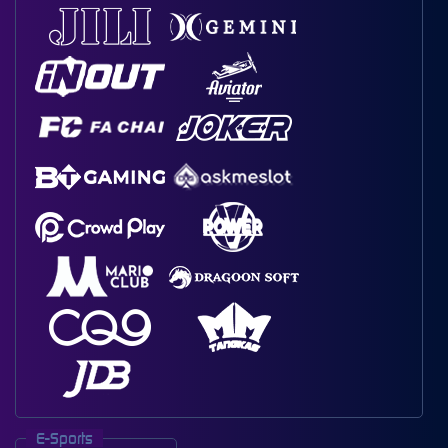
E-Sports