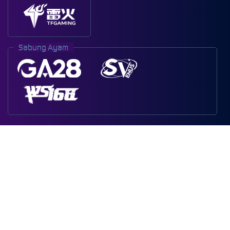
Sabung Ayam