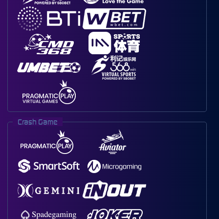
Crash Game