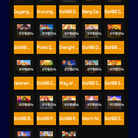
Goyang Gaib
Wukong - Black Scatter
Slot88 Olympus 1000
Bang Gacor 1000
Slot88 Gates of Olympus Super Scatter
RTP
98%
RTP
95%
RTP
98%
RTP
96%
RTP
98%
Slot88 Mahjong Wins 3 Black Scatter
Pirate Quest 1000
Starlight Princess 1000
Slot88 Olympus
Slot88 Mahjong Wins 2
RTP
98%
RTP
96%
RTP
95%
RTP
96%
RTP
95%
JaJanan Pasar
Slot88 Gems
Way of Ninja
Slot88 Gates of Gatot Kaca 1000
Slot88 Sweet Bonanza 1000
RTP
98%
RTP
95%
RTP
98%
RTP
98%
RTP
96%
Slot88 Bonanza
Slot88 Princess
Slot88 Rush
Mochi Mania 1000
Slot88 Sweet Bonanza Super Scatter