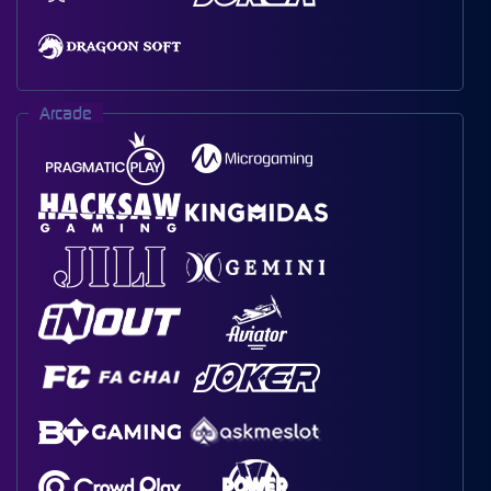
Arcade